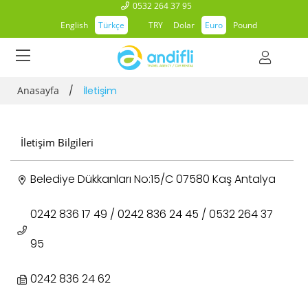
0532 264 37 95
English
Türkçe
TRY
Dolar
Euro
Pound
Anasayfa
/
İletişim
İletişim Bilgileri
Belediye Dükkanları No:15/C 07580 Kaş Antalya
0242 836 17 49 / 0242 836 24 45 / 0532 264 37
95
0242 836 24 62