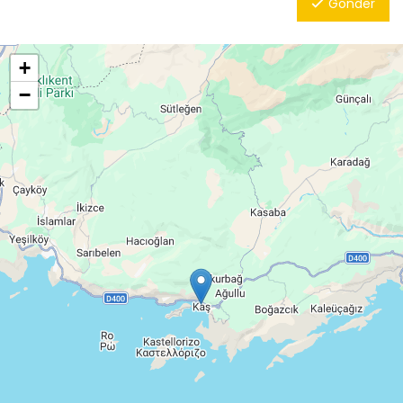
Gönder
+
−