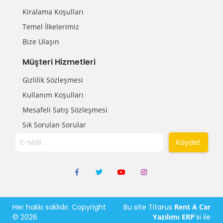
Kiralama Koşulları
Temel İlkelerimiz
Bize Ulaşın
Müşteri Hizmetleri
Gizlilik Sözleşmesi
Kullanım Koşulları
Mesafeli Satış Sözleşmesi
Sık Sorulan Sorular
Kaydet
Her hakkı saklıdır. Copyright
Bu site Titarus
Rent A Car
© 2026
Yazılımı
ERP
'si ile